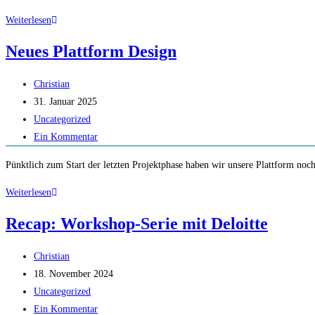
Ende
Weiterlesen
der
Neues Plattform Design
Projektlaufzeit
Beitrags-
Christian
Autor:
Beitrag
31. Januar 2025
veröffentlicht:
Beitrags-
Uncategorized
Kategorie:
Beitrags-
Ein Kommentar
Kommentare:
Pünktlich zum Start der letzten Projektphase haben wir unsere Plattform noch
Neues
Weiterlesen
Plattform
Recap: Workshop-Serie mit Deloitte
Design
Beitrags-
Christian
Autor:
Beitrag
18. November 2024
veröffentlicht:
Beitrags-
Uncategorized
Kategorie:
Beitrags-
Ein Kommentar