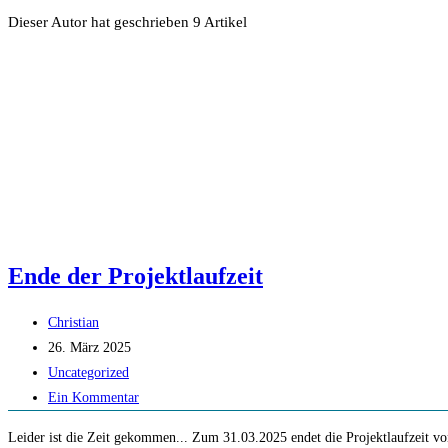
Dieser Autor hat geschrieben 9 Artikel
Ende der Projektlaufzeit
Beitrags-
Christian
Autor:
Beitrag
26. März 2025
veröffentlicht:
Beitrags-
Uncategorized
Kategorie:
Beitrags-
Ein Kommentar
Kommentare:
Leider ist die Zeit gekommen... Zum 31.03.2025 endet die Projektlaufzeit