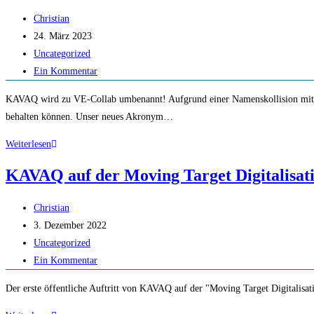
dem
Beitrags-
Christian
University:Future
Autor:
Beitrag
24. März 2023
Festival
veröffentlicht:
Beitrags-
Uncategorized
Kategorie:
Beitrags-
Ein Kommentar
Kommentare:
KAVAQ wird zu VE-Collab umbenannt! Aufgrund einer Namenskollision mit an
behalten können. Unser neues Akronym…
KAVAQ
Weiterlesen
goes
KAVAQ auf der Moving Target Digitalisat
VE-
Collab
Beitrags-
Christian
Autor:
Beitrag
3. Dezember 2022
veröffentlicht:
Beitrags-
Uncategorized
Kategorie:
Beitrags-
Ein Kommentar
Kommentare:
Der erste öffentliche Auftritt von KAVAQ auf der "Moving Target Digitalisati