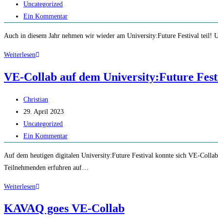
veröffentlicht:
Beitrags-
Uncategorized
Kategorie:
Beitrags-
Ein Kommentar
Kommentare:
Auch in diesem Jahr nehmen wir wieder am University:Future Festival teil! 
University:Future
Weiterlesen
Festival
VE-Collab auf dem University:Future Fest
2024
Beitrags-
Christian
Autor:
Beitrag
29. April 2023
veröffentlicht:
Beitrags-
Uncategorized
Kategorie:
Beitrags-
Ein Kommentar
Kommentare:
Auf dem heutigen digitalen University:Future Festival konnte sich VE-Collab
Teilnehmenden erfuhren auf…
VE-
Weiterlesen
Collab
KAVAQ goes VE-Collab
auf