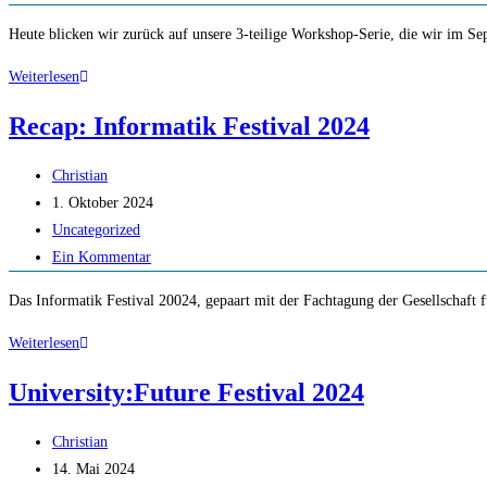
Kommentare:
Heute blicken wir zurück auf unsere 3-teilige Workshop-Serie, die wir im 
Recap:
Weiterlesen
Workshop-
Recap: Informatik Festival 2024
Serie
mit
Beitrags-
Christian
Deloitte
Autor:
Beitrag
1. Oktober 2024
veröffentlicht:
Beitrags-
Uncategorized
Kategorie:
Beitrags-
Ein Kommentar
Kommentare:
Das Informatik Festival 20024, gepaart mit der Fachtagung der Gesellschaft 
Recap:
Weiterlesen
Informatik
University:Future Festival 2024
Festival
2024
Beitrags-
Christian
Autor:
Beitrag
14. Mai 2024