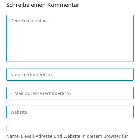
Schreibe einen Kommentar
Kommentieren
Gib
deinen
Namen
Gib
oder
deine
Benutzernamen
E-
Gib
zum
Mail-
deine
Kommentieren
Adresse
Website-
ein
zum
URL
Name, E-Mail-Adresse und Website in diesem Browser für
Kommentieren