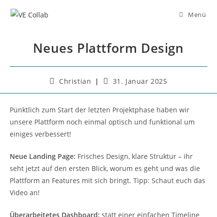
Zum
Menü
Inhalt
springen
Neues Plattform Design
Beitrags-
Beitrag
Christian
31. Januar 2025
Autor:
veröffentlicht:
Pünktlich zum Start der letzten Projektphase haben wir
unsere Plattform noch einmal optisch und funktional um
einiges verbessert!
Neue Landing Page:
Frisches Design, klare Struktur – ihr
seht jetzt auf den ersten Blick, worum es geht und was die
Plattform an Features mit sich bringt. Tipp: Schaut euch das
Video an!
Überarbeitetes Dashboard:
statt einer einfachen Timeline