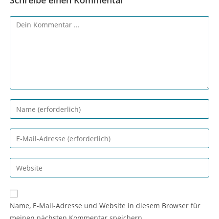
Schreibe einen Kommentar
Kommentieren
Gib
deinen
Namen
Gib
oder
deine
Benutzernamen
E-
Gib
zum
Mail-
deine
Kommentieren
Adresse
Website-
ein
zum
URL
Name, E-Mail-Adresse und Website in diesem Browser für
Kommentieren
ein
meinen nächsten Kommentar speichern.